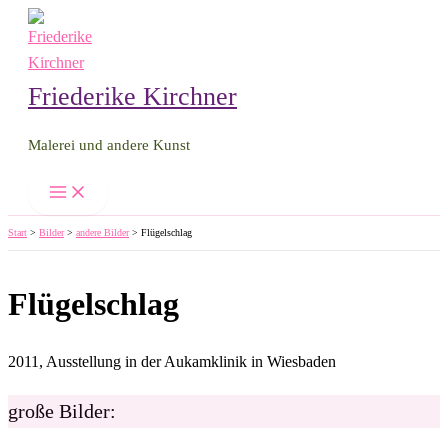
Zum
Inhalt
springen
Friederike Kirchner
Malerei und andere Kunst
Start
Bilder
andere Bilder
Flügelschlag
Flügelschlag
2011, Ausstellung in der Aukamklinik in Wiesbaden
große Bilder: